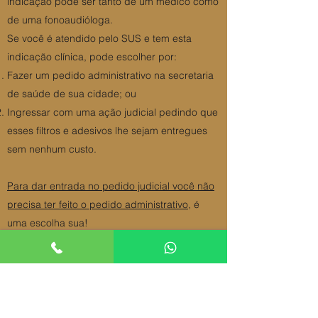
indicação pode ser tanto de um médico como
de uma fonoaudióloga.
Se você é atendido pelo SUS e tem esta
indicação clínica, pode escolher por:
Fazer um pedido administrativo na secretaria
de saúde de sua cidade; ou
Ingressar com uma ação judicial pedindo que
esses filtros e adesivos lhe sejam entregues
sem nenhum custo.
Para dar entrada no pedido judicial você não
precisa ter feito o pedido administrativo
, é
uma escolha sua!
Segundo: além da prescrição para o uso
você
precisa comprovar que não possui condições
financeiras de comprar estes insumos
-
que
são caros - sem que isso prejudique o seu
sustento.