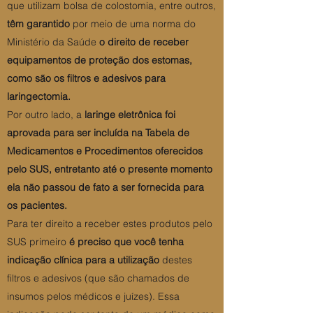
que utilizam bolsa de colostomia, entre outros,
têm garantido
por meio de uma norma do
Ministério da Saúde
o direito de receber
equipamentos de proteção dos estomas,
como são os filtros e adesivos para
laringectomia.
Por outro lado, a
laringe eletrônica foi
aprovada para ser incluída na Tabela de
Medicamentos e Procedimentos oferecidos
pelo SUS, entretanto até o presente momento
ela não passou de fato a ser fornecida para
os pacientes.
Para ter direito a receber estes produtos pelo
SUS primeiro
é preciso que você tenha
indicação clínica para a utilização
destes
filtros e adesivos (que são chamados de
insumos pelos médicos e juízes). Essa