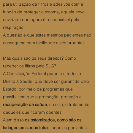
para utilização de filtros e adesivos com a
função de proteger o estoma, aquela nova
cavidade que agora é responsável pela
respiração.
A questão é que estes mesmos pacientes não
conseguem com facilidade estes produtos.
Mas quais são os seus direitos? Como
receber os filtros pelo SUS?
A Constituição Federal garante a todos o
Direito à Saúde, que deve ser garantido pelo
Estado, por meio de programas que
possibilitem que a promoção, proteção e
recuperação da saúde
, ou seja, o tratamento
daqueles que ficaram doentes.
Além disso
os ostomizados, como são os
laringectomizados totais
, aqueles pacientes